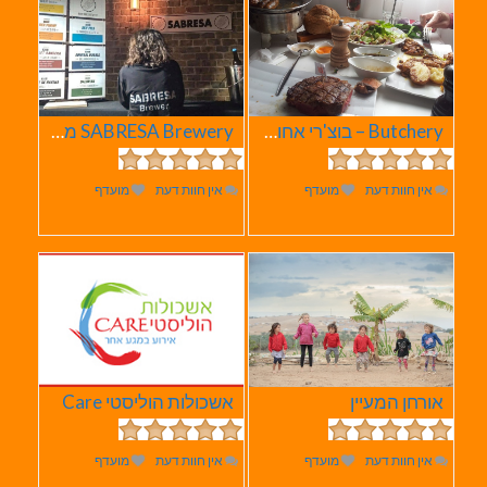
Butchery – בוצ'רי אחוזת הבשר
SABRESA Brewery מבשלת שיכר | מבשלת בירה
אין חוות דעת
מועדף
אין חוות דעת
מועדף
אורחן המעיין
אשכולות הוליסטי Care
אין חוות דעת
מועדף
אין חוות דעת
מועדף