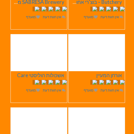
Butchery – בוצ'רי אחוזת הבשר
SABRESA Brewery מבשלת שיכר | מבשלת בירה
אין חוות דעת
מועדף
אין חוות דעת
מועדף
אורחן המעיין
אשכולות הוליסטי Care
אין חוות דעת
מועדף
אין חוות דעת
מועדף