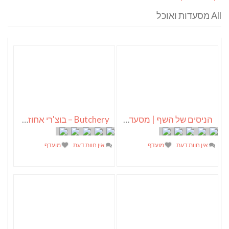
All מסעדות ואוכל
הניסים של השף | מסעדת שף בבית | ארוחות גורמה
Butchery – בוצ'רי אחוזת הבשר
אין חוות דעת
מועדף
אין חוות דעת
מועדף