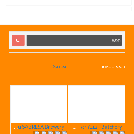
הנצפים ביותר
הצג הכל
Butchery – בוצ'רי אחוזת הבשר
SABRESA Brewery מבשלת שיכר | מבשלת בירה