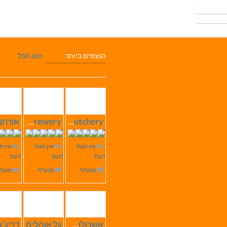
הנצפים ביותר
הצג הכל
Butchery – בוצ'רי אחוזת הבשר
SABRESA Brewery מבשלת שיכר | מבשלת בירה
אין חוות
אין חוות
אין ח
דעת
דעת
דעת
מועדף
מועדף
מועד
אשכולות הוליסטי Care
גל אוהלים