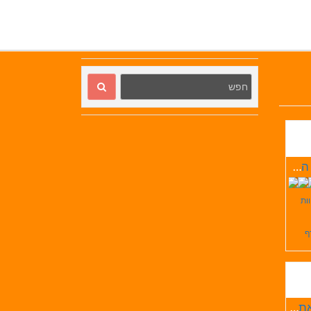
אורחן המעיין
וות
ף
דריג'את המערה שבהר