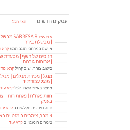
עסקים חדשים
הצג הכל
ABRESA Brewery
| מבשלת בירה
אי שם במרחבי הנגב המע
קרא ע
הניסים של השף | מסעדת ש
| ארוחות גורמה
בישוב צוחר, ישוב קהיל
קרא עוד
מנגל | מכירת מנגלים | מנגל 
| מנגל עבודת יד
מיוצר באזור השרון לכל
קרא עוד
חוות נאח”ת | נאחת רוח – צ
בעמק
חווה חינוכית חקלאית ב
קרא עוד
צימבר, צימרים רומנטיים בא
צימרים רומנטיים
קרא עוד