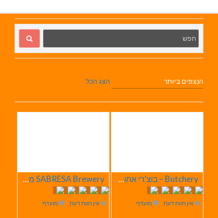
הנצפים ביותר
הצג הכל
Butchery – בוצ'רי אחוזת הבשר
SABRESA Brewery מבשלת שיכר | מבשלת בירה
אין חוות דעת
מועדף
אין חוות דעת
מועדף