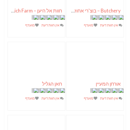
Butchery – בוצ'רי אחוזת הבשר
חוות אל היען – ElHayaen Ostrich Farm
אין חוות דעת
מועדף
אין חוות דעת
מועדף
אורחן המעיין
חאן הגליל
אין חוות דעת
מועדף
אין חוות דעת
מועדף