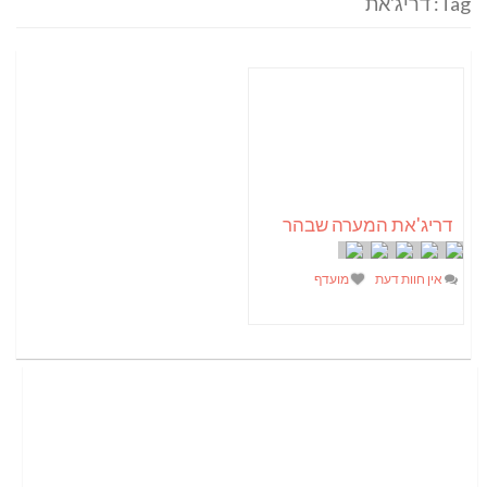
Tag: דריג'את
דריג'את המערה שבהר
אין חוות דעת
מועדף