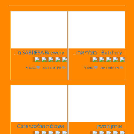
Butchery – בוצ'רי אחוזת הבשר
SABRESA Brewery מבשלת שיכר | מבשלת בירה
אין חוות דעת
מועדף
אין חוות דעת
מועדף
אורחן המעיין
אשכולות הוליסטי Care