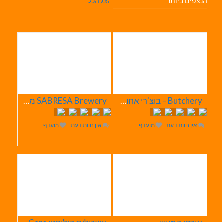
הנצפים ביותר
הצג הכל
Butchery – בוצ'רי אחוזת הבשר
SABRESA Brewery מבשלת שיכר | מבשלת בירה
אין חוות דעת
מועדף
אין חוות דעת
מועדף