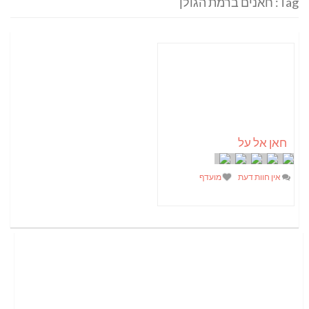
Tag: חאנים ברמת הגולן
חאן אל על
אין חוות דעת
מועדף