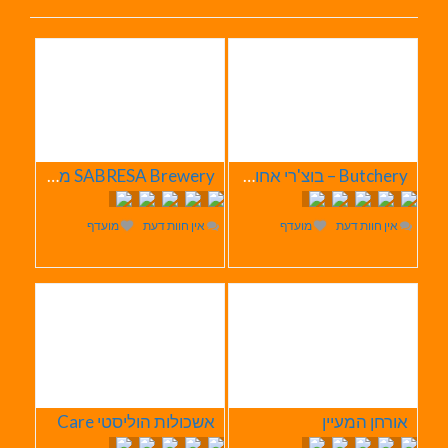
Butchery – בוצ'רי אחוזת הבשר
SABRESA Brewery מבשלת שיכר | מבשלת בירה
אין חוות דעת
מועדף
אין חוות דעת
מועדף
אורחן המעיין
אשכולות הוליסטי Care