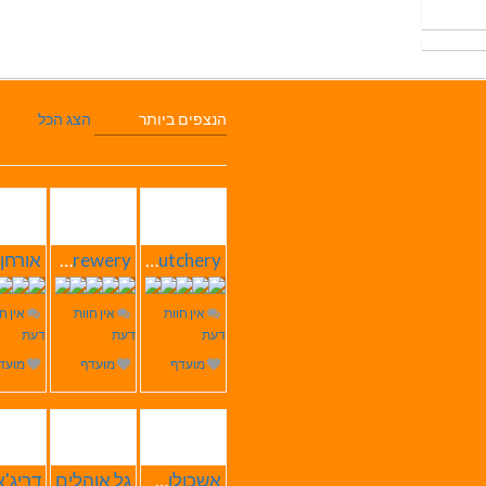
הנצפים ביותר
הצג הכל
Butchery – בוצ'רי אחוזת הבשר
SABRESA Brewery מבשלת שיכר | מבשלת בירה
אין חוות
אין חוות
אין ח
דעת
דעת
דעת
מועדף
מועדף
מועד
אשכולות הוליסטי Care
גל אוהלים