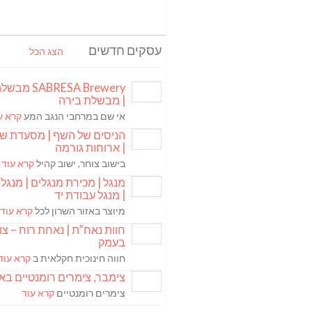
עסקים חדשים
הצג הכל
ABRESA Brewery
| מבשלת בירה
אי שם במרחבי הנגב המע
קרא ע
הניסים של השף | מסעדת ש
| ארוחות גורמה
בישוב צוחר, ישוב קהיל
קרא עוד
מנגל | מכירת מנגלים | מנגל 
| מנגל עבודת יד
מיוצר באזור השרון לכל
קרא עוד
חוות נאח”ת | נאחת רוח – צ
בעמק
חווה חינוכית חקלאית ב
קרא עוד
צימבר, צימרים רומנטיים בא
צימרים רומנטיים
קרא עוד