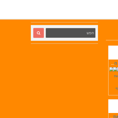
אורחן המעיין
וות
ף
דריג'את המערה שבהר