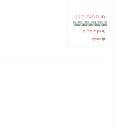
חוות נאח”ת | נאחת רוח – צומחים בעמק
אין חוות דעת
מועדף