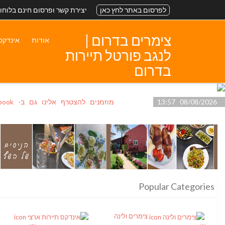
לפרסום באתר לחץ כאן
יצירת קשר ופרסום חינם בלוחו
צימרים בדרום |
אודות
אינדקס
לנגב פורטל תיירות
בדרום
08/08/2026 13:57
מוזמנים להצטרף אלינו גם ב- acebook
Popular Categories
צימרים ולינה