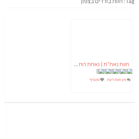
Tag: חוות בודדים בצפון
חוות נאח”ת | נאחת רוח – צומחים בעמק
אין חוות דעת
מועדף