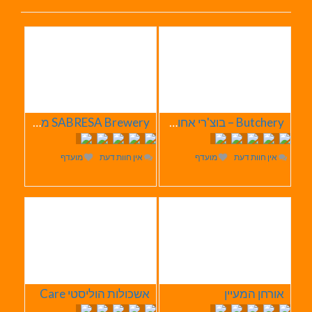
Butchery – בוצ'רי אחוזת הבשר
SABRESA Brewery מבשלת שיכר | מבשלת בירה
אין חוות דעת
מועדף
אין חוות דעת
מועדף
אורחן המעיין
אשכולות הוליסטי Care