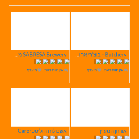
Butchery – בוצ'רי אחוזת הבשר
SABRESA Brewery מבשלת שיכר | מבשלת בירה
אין חוות דעת
מועדף
אין חוות דעת
מועדף
אורחן המעיין
אשכולות הוליסטי Care