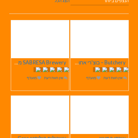
הנצפים ביותר
הצג הכל
Butchery – בוצ'רי אחוזת הבשר
SABRESA Brewery מבשלת שיכר | מבשלת בירה
אין חוות דעת
מועדף
אין חוות דעת
מועדף