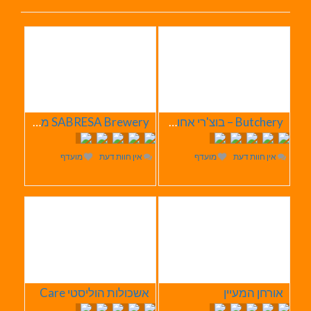
Butchery – בוצ'רי אחוזת הבשר
SABRESA Brewery מבשלת שיכר | מבשלת בירה
אין חוות דעת
מועדף
אין חוות דעת
מועדף
אורחן המעיין
אשכולות הוליסטי Care