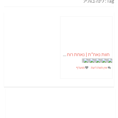
Tag: לינה בגליל
חוות נאח”ת | נאחת רוח – צומחים בעמק
אין חוות דעת
מועדף