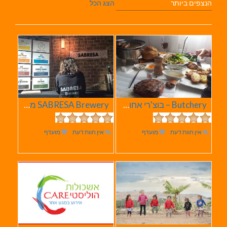
הנצפים ביותר
הצג הכל
Butchery – בוצ'רי אחוזת הבשר
SABRESA Brewery מבשלת שיכר | מבשלת בירה
אין חוות דעת
מועדף
אין חוות דעת
מועדף