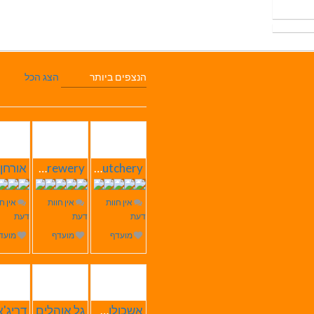
הנצפים ביותר
הצג הכל
Butchery – בוצ'רי אחוזת הבשר
SABRESA Brewery מבשלת שיכר | מבשלת בירה
אין חוות
אין חוות
אין ח
דעת
דעת
דעת
מועדף
מועדף
מועד
אשכולות הוליסטי Care
גל אוהלים