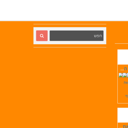
אורחן המעיין
וות
ף
דריג'את המערה שבהר