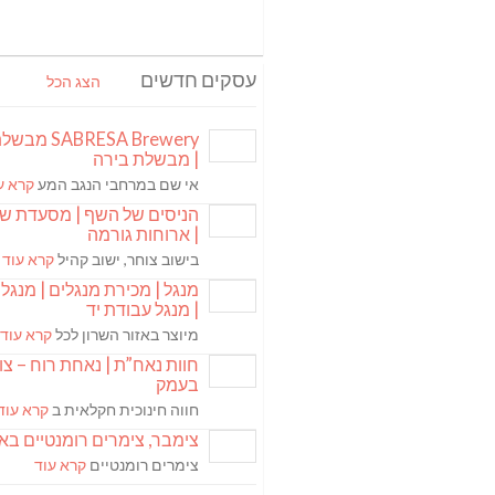
עסקים חדשים
הצג הכל
ABRESA Brewery
| מבשלת בירה
אי שם במרחבי הנגב המע
קרא ע
הניסים של השף | מסעדת ש
| ארוחות גורמה
בישוב צוחר, ישוב קהיל
קרא עוד
מנגל | מכירת מנגלים | מנגל 
| מנגל עבודת יד
מיוצר באזור השרון לכל
קרא עוד
חוות נאח”ת | נאחת רוח – צ
בעמק
חווה חינוכית חקלאית ב
קרא עוד
צימבר, צימרים רומנטיים בא
צימרים רומנטיים
קרא עוד