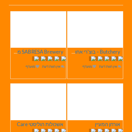
Butchery – בוצ'רי אחוזת הבשר
SABRESA Brewery מבשלת שיכר | מבשלת בירה
אין חוות דעת
מועדף
אין חוות דעת
מועדף
אורחן המעיין
אשכולות הוליסטי Care