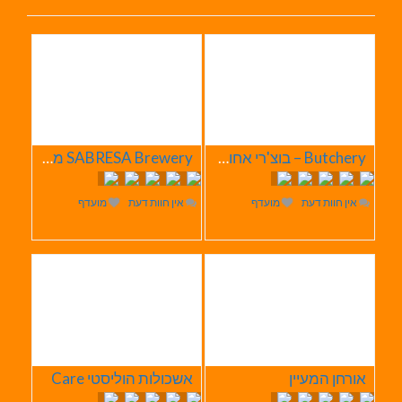
Butchery – בוצ'רי אחוזת הבשר
SABRESA Brewery מבשלת שיכר | מבשלת בירה
אין חוות דעת
מועדף
אין חוות דעת
מועדף
אורחן המעיין
אשכולות הוליסטי Care