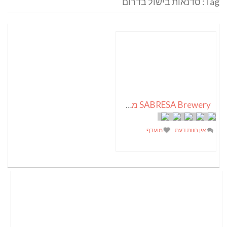
Tag: סדנאות בישול בדרום
SABRESA Brewery מבשלת שיכר | מבשלת בירה
אין חוות דעת
מועדף