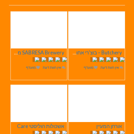
Butchery – בוצ'רי אחוזת הבשר
SABRESA Brewery מבשלת שיכר | מבשלת בירה
אין חוות דעת
מועדף
אין חוות דעת
מועדף
אורחן המעיין
אשכולות הוליסטי Care