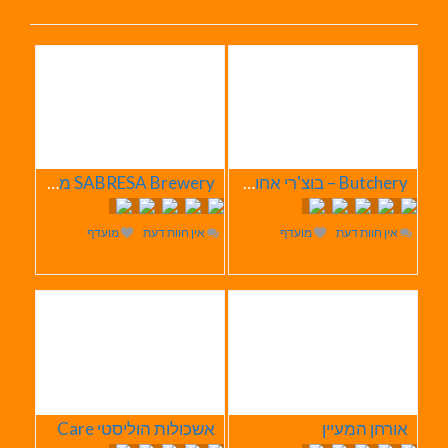
Butchery – בוצ'רי אחוזת הבשר
SABRESA Brewery מבשלת שיכר | מבשלת בירה
אין חוות דעת
מועדף
אין חוות דעת
מועדף
אורחן המעיין
אשכולות הוליסטי Care