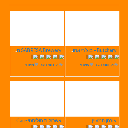
Butchery – בוצ'רי אחוזת הבשר
SABRESA Brewery מבשלת שיכר | מבשלת בירה
אין חוות דעת
מועדף
אין חוות דעת
מועדף
אורחן המעיין
אשכולות הוליסטי Care