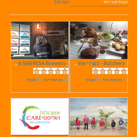
הנצפים ביותר
הצג הכל
Butchery – בוצ'רי אחוזת הבשר
SABRESA Brewery מבשלת שיכר | מבשלת בירה
אין חוות דעת
מועדף
אין חוות דעת
מועדף