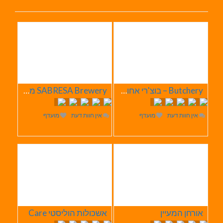
Butchery – בוצ'רי אחוזת הבשר
SABRESA Brewery מבשלת שיכר | מבשלת בירה
אין חוות דעת
מועדף
אין חוות דעת
מועדף
אורחן המעיין
אשכולות הוליסטי Care