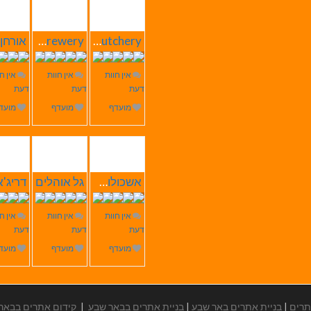
Butchery – בוצ'רי אחוזת הבשר
SABRESA Brewery מבשלת שיכר | מבשלת בירה
אין חוות
אין חוות
אין ח
דעת
דעת
דעת
מועדף
מועדף
מועד
אשכולות הוליסטי Care
גל אוהלים
אין חוות
אין חוות
אין ח
דעת
דעת
דעת
מועדף
מועדף
מועד
תרים
|
בניית אתרים באר שבע
|
בניית אתרים בבאר שבע
|
קידום אתרים בבאר