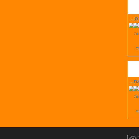
אורחן המעיין
וות
ף
דריג'את המערה שבהר
וות
ף
 שבע
|