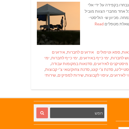
 הצוות צוות המעסים והמיסטיקנים העובדים עם הוליסטי- Care נבחרו בקפידה על ידי אלי
ל אחד מחברי הצוות מוביל
ה. מכיוון ש- הוליסטי-
Read
Tags
אות
,
ספא וטיפולים
אירועים לחברות
,
אירועים
וש לחברות
,
ימי כייף באירועים
,
ימי כייף לחברות
,
ימי
מיסטיקנים לאירועים
,
סדנאות במקומות עבודה
,
טיילינג
,
סדנת צ'י קונג
,
סדנת צחוק/טאי צ'י קבוצות
,
י לאירועים
,
עיסוי לקבוצות
,
שירות למפיקים
,
שירותי