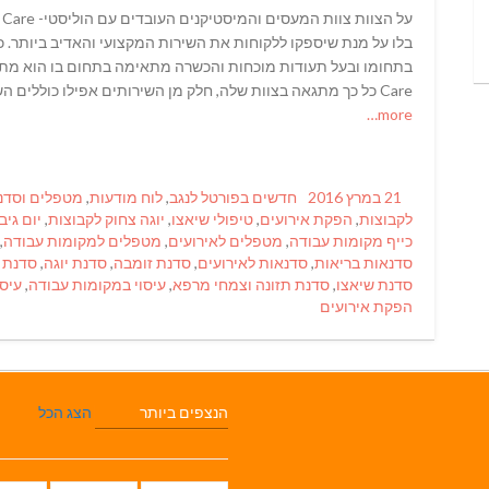
על
בלו על מנת שיספקו ללקוחות את השירות המקצועי והאדיב ביותר. כ
בתחומו ובעל תעודות מוכחות והכשרה מתאימה בתחום בו הוא מתמח
Care כל כך מתגאה בצוות שלה, חלק מן השירותים אפילו כוללים השאלת מטפלים
more…
Categories
Posted
21 במרץ 2016
חדשים בפורטל לנגב
,
לוח מודעות
,
מטפלים וסדנ
on
לקבוצות
,
הפקת אירועים
,
טיפולי שיאצו
,
יוגה צחוק לקבוצות
,
יום גיב
כייף מקומות עבודה
,
מטפלים לאירועים
,
מטפלים למקומות עבודה
,
סדנאות בריאות
,
סדנאות לאירועים
,
סדנת זומבה
,
סדנת יוגה
,
סדנת ס
סדנת שיאצו
,
סדנת תזונה וצמחי מרפא
,
עיסוי במקומות עבודה
,
עיסו
הפקת אירועים
הנצפים ביותר
הצג הכל