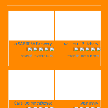
Butchery – בוצ'רי אחוזת הבשר
SABRESA Brewery מבשלת שיכר | מבשלת בירה
אין חוות דעת
מועדף
אין חוות דעת
מועדף
אורחן המעיין
אשכולות הוליסטי Care