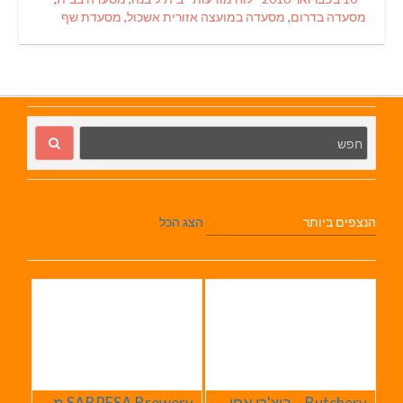
on
מסעדה בדרום
,
מסעדה במועצה אזורית אשכול
,
מסעדת שף
הנצפים ביותר
הצג הכל
Butchery – בוצ'רי אחוזת הבשר
SABRESA Brewery מבשלת שיכר | מבשלת בירה