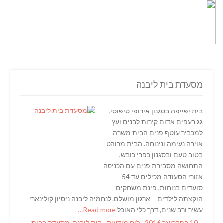
מסעדת בית ליבנה
בית יפייפה בסגנון אירופי טיפוסי,
גג רעפים אדום קירות לבנים ועץ
למכביר עוטף פנים הבית משרה
אוירה נעימה ונינוחה. הבית מרוהט
בטוב טעם ובסגנון כפרי כובש,
התחושה מסבירת פנים עם הכניסה
אזורי הסעודה מכילים עד 54
סועדים בנוחות, פינת משחקים
הוקצתה לילדים – ארגון מושלם. לנחמיה ליבנה ניסיון קולינארי
עשיר ורב שנים, דרך כלי האוכל
Read more…
Tags
Categories
Posted
10 בפברואר 2016
לוח מודעות
בית ליבנה
,
מסעדה בבית
,