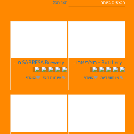
הנצפים ביותר
הצג הכל
Butchery – בוצ'רי אחוזת הבשר
SABRESA Brewery מבשלת שיכר | מבשלת בירה
אין חוות דעת
מועדף
אין חוות דעת
מועדף