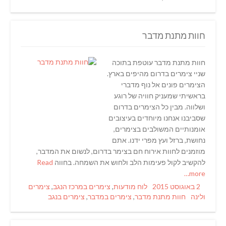
חוות מתנת מדבר
חוות מתנת מדבר עוטפת בתוכה
שניי צימרים בדרום מהיפים בארץ.
הצימרים פונים אל נוף מדברי
בראשיתי שמעניק חוויה של רוגע
ושלווה. מבין כל הצימרים בדרום
שסביבנו אנחנו מיוחדים בעיצובים
אומנותיים המשולבים בצימרים,
נחושת, ברזל ועץ מפרי ידנו. אתם
מוזמנים לחוות אירוח חם בצימר בדרום, לנשום את המדבר,
להקשיב לקול פעימות הלב ולחוש את השמחה. בחווה
Read
more…
Categories
Posted
2 באוגוסט 2015
לוח מודעות
,
צימרים במרכז הנגב
,
צימרים
Tags
on
ולינה
חוות מתנת מדבר
,
צימרים במדבר
,
צימרים בנגב