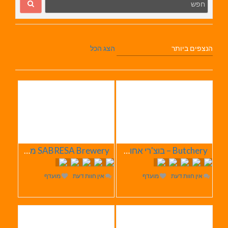
הנצפים ביותר
הצג הכל
Butchery – בוצ'רי אחוזת הבשר
SABRESA Brewery מבשלת שיכר | מבשלת בירה
אין חוות דעת
מועדף
אין חוות דעת
מועדף