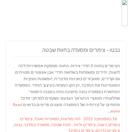
נבטו – צימרים ומסעדה בחוות שבטה
הצימרים בחווה 3 חדרי אירוח, החווה מספקת אפשרויות לינה
לזוגות, יחידים ומשפחות בשלושה חדרי אבן אוטנטיים מטויחים
גס וקרירים, מאובזרים באנינות מדברית. הפשטות והנקיות
המאפיינות את המדבר, הן הקו המנחה בעיצוב החדר. המסעדה
המתארח במסעדה נהנה מישיבה נוחה במבנה היסטורי
שחלונותיו מעוטרי הויטראג' הצבעוני נשקפים למרחבי מדבר
פתוחים. על קירותיה של המסעדה מוצגים פריטים בדואים
Read
more…
Categories
Posted
16 בספטמבר 2015
לוח מודעות
,
מסעדות ואוכל
,
צימרים
Tags
on
במרחב ניצנה
,
צימרים ולינה
חוות שבטה
,
מסעדה במדבר
,
נבטו
,
צימרים בדרום
,
צימרים במדבר