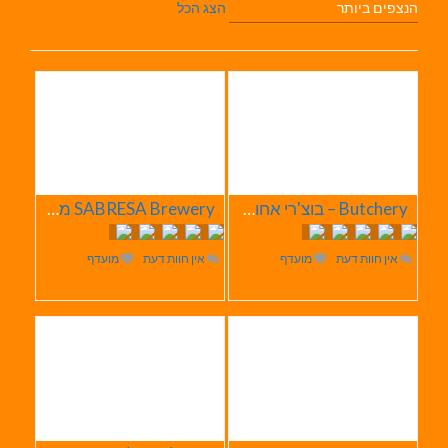
הנצפים ביותר
הצג הכל
Butchery – בוצ'רי אחוזת הבשר
SABRESA Brewery מבשלת שיכר | מבשלת בירה
אין חוות דעת
מועדף
אין חוות דעת
מועדף