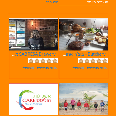
הנצפים ביותר
הצג הכל
Butchery – בוצ'רי אחוזת הבשר
SABRESA Brewery מבשלת שיכר | מבשלת בירה
אין חוות דעת
מועדף
אין חוות דעת
מועדף