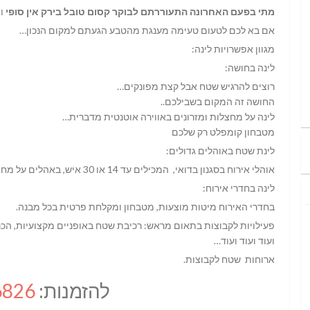
מתי בפעם האחרונה התעוררתם לבוקר קסום טובל בירק אין סופי
וה
אם בא לכם לטעום טעימה מענגת מהטבע הגעתם למקום הנכון…
מגוון אפשרויות לינה:
לינה בחושה:
רוצים להרגיש שטח אבל קצת מפונקים…
החושה זה המקום בשבילכם..
לינה על מחצלות ומזרונים באווירה אוטנטית מדברית…
מטבחון קומפלט רק שלכם
לינת שטח באוהלים גדולים:
אוהלי אירוח בסגנון בדואי, המכילים עד 14 או 30 איש, באהלים על מחצלות ומזרנים.
לינה בחדרי אירוח:
בחדרי האירוח מיטות מוצעות, מטבחון ומקלחת פרטית בכל מבנה.
פעילויות לקבוצות
בתאום מראש: רכיבת שטח באופניים מקצועיות, הכנת
ועוד ועוד ועוד…
ארוחות שטח לקבוצות.
להזמנות:
6826