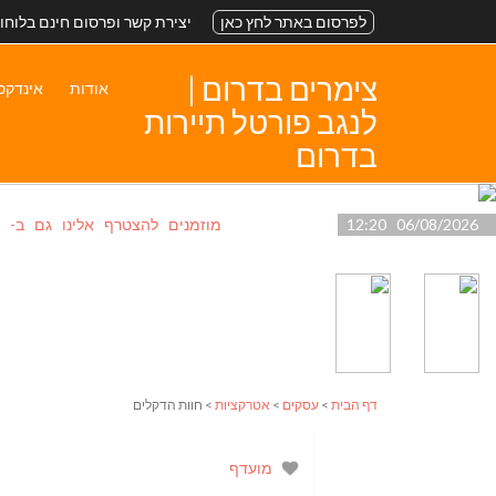
לפרסום באתר לחץ כאן
יצירת קשר ופרסום חינם בלוחו
צימרים בדרום |
אודות
אינדקס
לנגב פורטל תיירות
בדרום
06/08/2026 12:20
מוזמנים להצטרף אלינו גם ב- 
דף הבית
>
עסקים
>
אטרקציות
> חוות הדקלים
מועדף