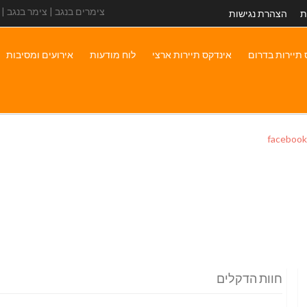
צימרים בנגב | צימר בנגב |
ת
הצהרת נגישות
 תיירות בדרום
אינדקס תיירות ארצי
לוח מודעות
אירועים ומסיבות
facebook
חוות הדקלים