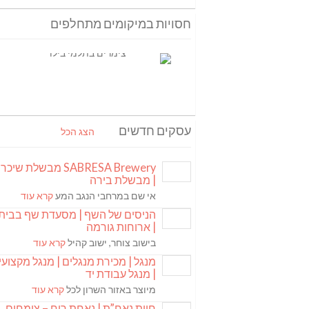
חסויות במיקומים מתחלפים
עסקים חדשים
הצג הכל
SABRESA Brewery מבשלת שיכר
| מבשלת בירה
אי שם במרחבי הנגב המע
קרא עוד
הניסים של השף | מסעדת שף בבית
| ארוחות גורמה
בישוב צוחר, ישוב קהיל
קרא עוד
מנגל | מכירת מנגלים | מנגל מקצועי
| מנגל עבודת יד
מיוצר באזור השרון לכל
קרא עוד
חוות נאח”ת | נאחת רוח – צומחים