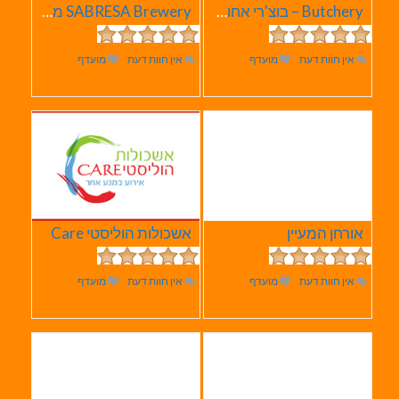
Butchery – בוצ'רי אחוזת הבשר
SABRESA Brewery מבשלת שיכר | מבשלת בירה
אין חוות דעת
מועדף
אין חוות דעת
מועדף
אורחן המעיין
אשכולות הוליסטי Care
אין חוות דעת
מועדף
אין חוות דעת
מועדף