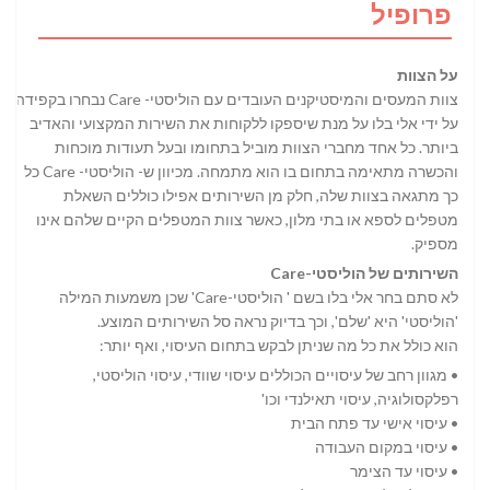
פרופיל
על הצוות
צוות המעסים והמיסטיקנים העובדים עם הוליסטי- Care נבחרו בקפידה
על ידי אלי בלו על מנת שיספקו ללקוחות את השירות המקצועי והאדיב
ביותר. כל אחד מחברי הצוות מוביל בתחומו ובעל תעודות מוכחות
והכשרה מתאימה בתחום בו הוא מתמחה. מכיוון ש- הוליסטי- Care כל
כך מתגאה בצוות שלה, חלק מן השירותים אפילו כוללים השאלת
מטפלים לספא או בתי מלון, כאשר צוות המטפלים הקיים שלהם אינו
מספיק.
השירותים של הוליסטי-Care
לא סתם בחר אלי בלו בשם ' הוליסטי-Care' שכן משמעות המילה
'הוליסטי' היא 'שלם', וכך בדיוק נראה סל השירותים המוצע.
הוא כולל את כל מה שניתן לבקש בתחום העיסוי, ואף יותר:
• מגוון רחב של עיסויים הכוללים עיסוי שוודי, עיסוי הוליסטי,
רפלקסולוגיה, עיסוי תאילנדי וכו'
• עיסוי אישי עד פתח הבית
• עיסוי במקום העבודה
• עיסוי עד הצימר