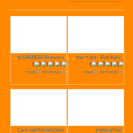
Butchery – בוצ'רי אחוזת הבשר
SABRESA Brewery מבשלת שיכר | מבשלת בירה
אין חוות דעת
מועדף
אין חוות דעת
מועדף
אורחן המעיין
אשכולות הוליסטי Care