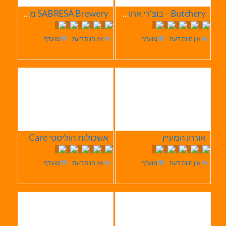
Butchery – בוצ'רי אחוזת הבשר
SABRESA Brewery מבשלת שיכר | מבשלת בירה
אין חוות דעת
מועדף
אין חוות דעת
מועדף
אורחן המעיין
אשכולות הוליסטי Care
אין חוות דעת
מועדף
אין חוות דעת
מועדף