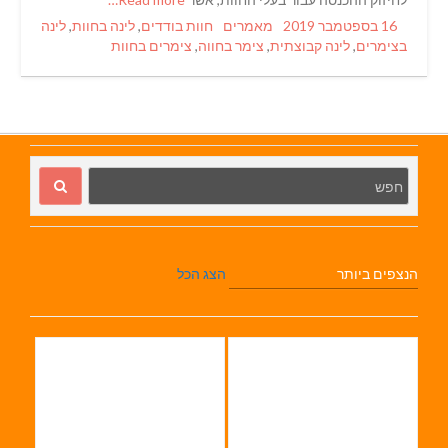
Tags
Categories
Posted
16 בספטמבר 2019
מאמרים
חוות בודדים
,
לינה בחוות
,
לינה
on
בצימרים
,
לינה קבוצתית
,
צימר בחווה
,
צימרים בחוות
הנצפים ביותר
הצג הכל