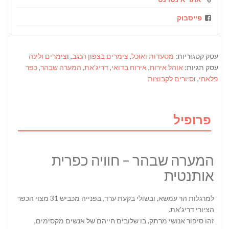
פייסבוק
עסק קטגוריות:
מסעדות ואוכל
,
צימרים בצפון הנגב
, ו
צימרים ולינה
עסק תגיות:
אוהל אירוח
,
אירוח בדואי
,
דריג'את
,
המערה שבהר
,
כפר
פלאחי
, ו
סיורים לקבוצות
פרופיל
המערה שבהר – חוויה כפרית
אותנטית
למרגלות הר עמשא, ובשולי בקעת ערד, בפנייה מכביש 31 מצוי הכפר
הציורי דריג'את.
זהו סיפור אנושי מרתק, בו שלובים חייהם של אנשים מקסימים,