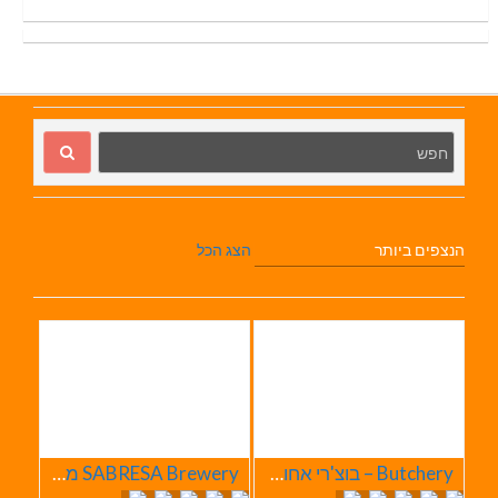
הנצפים ביותר
הצג הכל
Butchery – בוצ'רי אחוזת הבשר
SABRESA Brewery מבשלת שיכר | מבשלת בירה