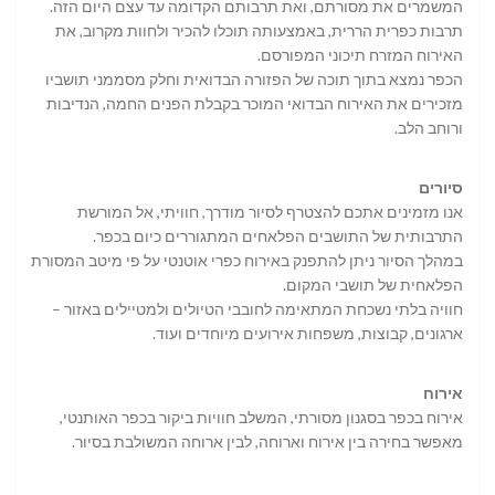
המשמרים את מסורתם, ואת תרבותם הקדומה עד עצם היום הזה.
תרבות כפרית הררית, באמצעותה תוכלו להכיר ולחוות מקרוב, את
האירוח המזרח תיכוני המפורסם.
הכפר נמצא בתוך תוכה של הפזורה הבדואית וחלק מסממני תושביו
מזכירים את האירוח הבדואי המוכר בקבלת הפנים החמה, הנדיבות
ורוחב הלב.
סיורים
אנו מזמינים אתכם להצטרף לסיור מודרך, חוויתי, אל המורשת
התרבותית של התושבים הפלאחים המתגוררים כיום בכפר.
במהלך הסיור ניתן להתפנק באירוח כפרי אוטנטי על פי מיטב המסורת
הפלאחית של תושבי המקום.
חוויה בלתי נשכחת המתאימה לחובבי הטיולים ולמטיילים באזור –
ארגונים, קבוצות, משפחות אירועים מיוחדים ועוד.
אירוח
אירוח בכפר בסגנון מסורתי, המשלב חוויות ביקור בכפר האותנטי,
מאפשר בחירה בין אירוח וארוחה, לבין ארוחה המשולבת בסיור.